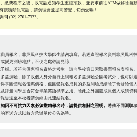
成報名、繳費程序之後，以電話通知考生重複扣款，並要求前往ATM做解除
有接獲類似電話，請勿理會並提高警覺，切勿受騙！
2) 2701-7333。
教職員報名，非吳鳳科技大學師生請勿填寫。若經查證報名資料非吳鳳科
期或變更測驗地點，不便之處敬請見諒。
電子檔。若符合優惠報名資格之考生，請向學校窗口索取書面報名表報名
名多益測驗，除了以個人身分自行上網報名多益測驗公開考試外，也可以
者得享團體報名優惠價格，但團體報名成員的多益測驗成績除了會發給個
及評量同學是否符合畢業英語標準之用。除此之外團體成員個人成績資料
績報告送至本校者請勿經由此連結報名。
，如因不可抗力因素必須撤銷報名時，請提供相關之證明。
將依不同測驗項
單的寄送方式以校方承辦單位公告為準。