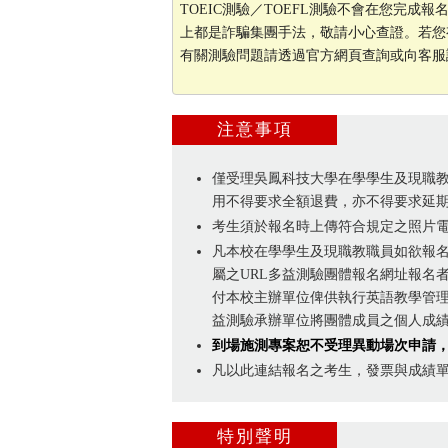
TOEIC測驗／TOEFL測驗不會在您完
上都是詐騙集團手法，敬請小心查證。若您
有關測驗問題請透過官方網頁查詢或向客服詢問 (0
注意事項
僅受理吳鳳科技大學在學學生及現職
用不得要求全額退費，亦不得要求延
考生須於報名時上傳符合規定之照片
凡本校在學學生及現職教職員如欲報
屬之URL多益測驗團體報名網址報名
付本校主辦單位俾供執行英語教學管理
益測驗承辦單位將團體成員之個人成
到場施測專案恕不受理異動場次申請
凡以此連結報名之考生，發票與成績
特別聲明