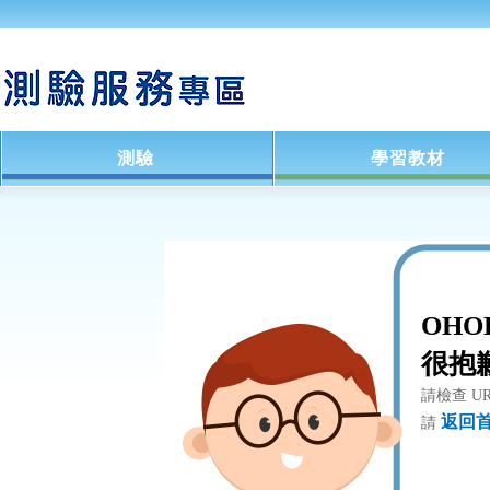
測驗
學習教材
OHO
很抱
請檢查 U
返回
請