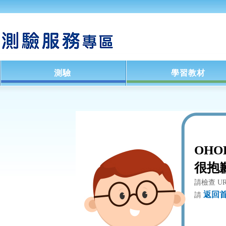
測驗
學習教材
OHO
很抱
請檢查 U
返回
請