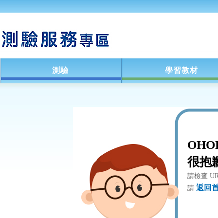
測驗
學習教材
OHO
很抱
請檢查 U
返回
請